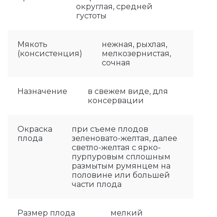
округлая, средней
густоты
Мякоть
нежная, рыхлая,
(консистенция)
мелкозернистая,
сочная
Назначение
в свежем виде, для
консервации
Окраска
при съеме плодов
плода
зеленовато-желтая, далее
светло-желтая с ярко-
пурпуровым сплошным
размытым румянцем на
половине или большей
части плода
Размер плода
мелкий