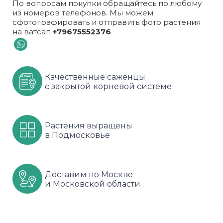
По вопросам покупки обращайтесь по любому
из номеров телефонов. Мы можем
Шарафуга
Смородина
Сиреневые
сфотографировать и отправить фото растения
на ватсап
+79675552376
Шелковица
Сортовые
Спрей
Яблони
Черника
Флорибунда
Качественные саженцы
Шиповник
Чайно гибридные
с закрытой корневой системе
Шрабы
Растения выращены
Штамбовые
в Подмосковье
Доставим по Москве
и Московской области