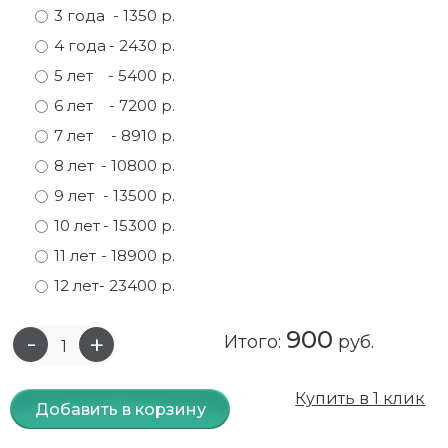
3 года
- 1350 р.
Самшит
Малиновое дерево
Кизил
Мускусные
4 года
- 2430 р.
5 лет
- 5400 р.
Сирень
Миндаль
Крыжовник
Оранжевые розы
6 лет
- 7200 р.
Спирея
Облепиха высокорослая
Малина
Парковые
7 лет
- 8910 р.
8 лет
- 10800 р.
Форзиция
Облепиха высокорослая, раскидистая
На штамбе
Пионовидные
9 лет
- 13500 р.
Шиповник декоративный красный
Орех (Фундук)
Облепиха
Плетистые
10 лет
- 15300 р.
11 лет
- 18900 р.
Шиповник декоративный, белый
Персики
Оптом
Почвопокровные
12 лет
- 23400 р.
Юкка
Сливы
От производителя
разноцветные
900
Итого:
руб.
Хурма
Рябина
Роза ругоза
Черемуховое дерева
Рябина красная
Розовые розы
Купить в 1 клик
Добавить в корзину
Черешни
Рябина черноплодная
Розы фиолетовые