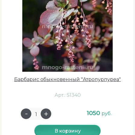
Июль
Сентябрь
Разновидность
Кустарник
Барбарис обыкновенный "Атропурпуреа"
Вкус
Арт.: S1340
Кисло - сладкий
1050
руб.
Горький
В корзину