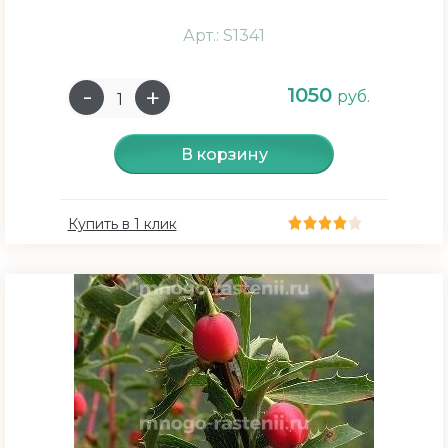
Арт.: S1341
Присутствие запаха
1050
руб.
Сильный
В корзину
Средний
Слабый
Купить в 1 клик
Плодоношение
3-4 год
5 год
6 год