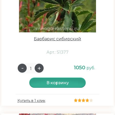
Морозоустойчивость
средняя
Барбарис сибирский
высокая
Арт.: S1377
1050
руб.
Цвет растения
В корзину
Желтый
Красный
Купить в 1 клик
Белый
Зеленый