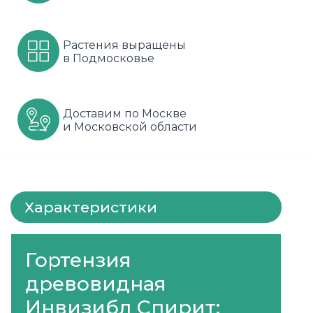
Шарафуга
Смородина
Сиреневые
Растения выращены
Шелковица
Сортовые
Спрей
в Подмосковье
Яблони
Черника
Флорибунда
Доставим по Москве
Шиповник
Чайно гибридные
и Московской области
Шрабы
Штамбовые
Характеристики
Гортензия
древовидная
Инвизибл Спирит: