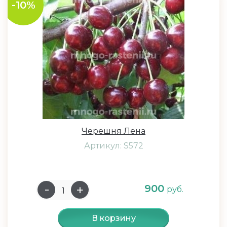
-10%
Черешня Лена
Артикул: S572
900
руб.
В корзину