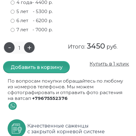
4 года
- 4400 р.
Самшит
Малиновое дерево
Кизил
Мускусные
5 лет
- 5300 р.
6 лет
- 6200 р.
Сирень
Миндаль
Крыжовник
Оранжевые розы
7 лет
- 7000 р.
Спирея
Облепиха высокорослая
Малина
Парковые
3450
Итого:
руб.
Форзиция
Облепиха высокорослая, раскидистая
На штамбе
Пионовидные
Купить в 1 клик
Шиповник декоративный красный
Орех (Фундук)
Облепиха
Плетистые
Добавить в корзину
Шиповник декоративный, белый
Персики
Оптом
Почвопокровные
По вопросам покупки обращайтесь по любому
из номеров телефонов. Мы можем
Юкка
Сливы
От производителя
разноцветные
сфотографировать и отправить фото растения
на ватсап
+79675552376
Хурма
Рябина
Роза ругоза
Черемуховое дерева
Рябина красная
Розовые розы
Качественные саженцы
с закрытой корневой системе
Черешни
Рябина черноплодная
Розы фиолетовые