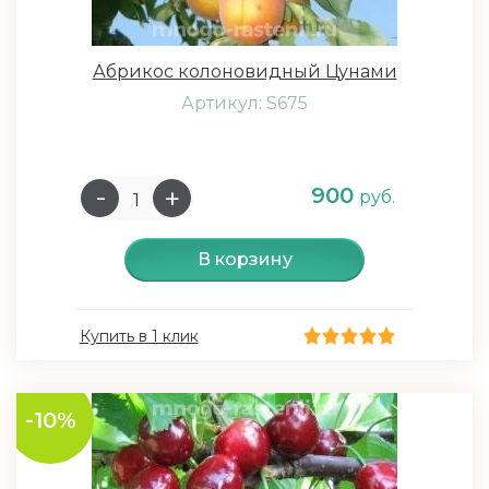
Абрикос колоновидный Цунами
Артикул: S675
900
руб.
В корзину
Купить в 1 клик
-10%