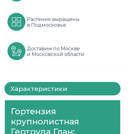
Шарафуга
Смородина
Сиреневые
Растения выращены
Шелковица
Сортовые
Спрей
в Подмосковье
Яблони
Черника
Флорибунда
Доставим по Москве
Шиповник
Чайно гибридные
и Московской области
Шрабы
Штамбовые
Характеристики
Гортензия
крупнолистная
Гертруда Глан: