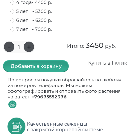
4 года
- 4400 р.
Самшит
Малиновое дерево
Кизил
Мускусные
5 лет
- 5300 р.
6 лет
- 6200 р.
Сирень
Миндаль
Крыжовник
Оранжевые розы
7 лет
- 7000 р.
Спирея
Облепиха высокорослая
Малина
Парковые
3450
Итого:
руб.
Форзиция
Облепиха высокорослая, раскидистая
На штамбе
Пионовидные
Купить в 1 клик
Шиповник декоративный красный
Орех (Фундук)
Облепиха
Плетистые
Добавить в корзину
Шиповник декоративный, белый
Персики
Оптом
Почвопокровные
По вопросам покупки обращайтесь по любому
из номеров телефонов. Мы можем
Юкка
Сливы
От производителя
разноцветные
сфотографировать и отправить фото растения
на ватсап
+79675552376
Хурма
Рябина
Роза ругоза
Черемуховое дерева
Рябина красная
Розовые розы
Качественные саженцы
с закрытой корневой системе
Черешни
Рябина черноплодная
Розы фиолетовые