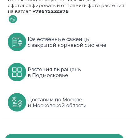
сфотографировать и отправить фото растения
Шарафуга
Смородина
Сиреневые
на ватсап
+79675552376
Шелковица
Сортовые
Спрей
Яблони
Черника
Флорибунда
Качественные саженцы
с закрытой корневой системе
Шиповник
Чайно гибридные
Шрабы
Растения выращены
в Подмосковье
Штамбовые
Доставим по Москве
и Московской области