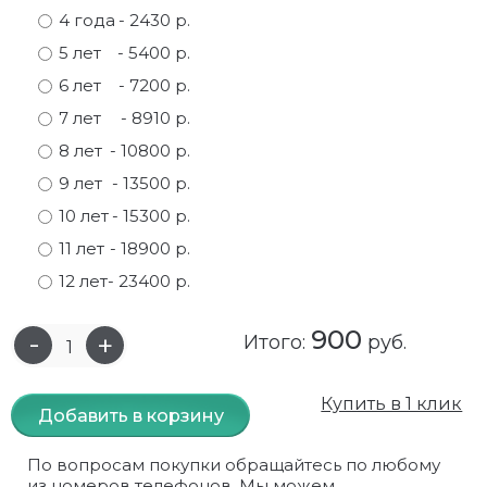
4 года
- 2430 р.
Самшит
Малиновое дерево
Кизил
Мускусные
5 лет
- 5400 р.
Сирень
Миндаль
Крыжовник
Оранжевые розы
6 лет
- 7200 р.
7 лет
- 8910 р.
Спирея
Облепиха высокорослая
Малина
Парковые
8 лет
- 10800 р.
Форзиция
Облепиха высокорослая, раскидистая
На штамбе
Пионовидные
9 лет
- 13500 р.
10 лет
- 15300 р.
Шиповник декоративный красный
Орех (Фундук)
Облепиха
Плетистые
11 лет
- 18900 р.
Шиповник декоративный, белый
Персики
Оптом
Почвопокровные
12 лет
- 23400 р.
Юкка
Сливы
От производителя
разноцветные
900
Итого:
руб.
Хурма
Рябина
Роза ругоза
Купить в 1 клик
Добавить в корзину
Черемуховое дерева
Рябина красная
Розовые розы
По вопросам покупки обращайтесь по любому
Черешни
Рябина черноплодная
Розы фиолетовые
из номеров телефонов. Мы можем