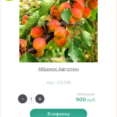
Сливы
Хурма
Черемуховое дерева
Черешни
Шарафуга
Шелковица
Яблони
Абрикос Августин
Плодовые кустарники
Розы
Арт.: S12918
Пионы
1000 руб.
900
руб.
В корзину