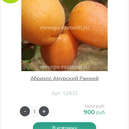
Абрикос Амурский Ранний
Арт.: S2833
1000 руб.
900
руб.
В корзину