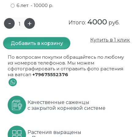
6 лет
- 10000 р.
Самшит
Малиновое дерево
Кизил
Мускусные
4000
Итого:
руб.
Сирень
Миндаль
Крыжовник
Оранжевые розы
Спирея
Облепиха высокорослая
Малина
Парковые
Купить в 1 клик
Добавить в корзину
Форзиция
Облепиха высокорослая, раскидистая
На штамбе
Пионовидные
По вопросам покупки обращайтесь по любому
из номеров телефонов. Мы можем
Шиповник декоративный красный
Орех (Фундук)
Облепиха
Плетистые
сфотографировать и отправить фото растения
на ватсап
+79675552376
Шиповник декоративный, белый
Персики
Оптом
Почвопокровные
Юкка
Сливы
От производителя
разноцветные
Качественные саженцы
Хурма
Рябина
Роза ругоза
с закрытой корневой системе
Черемуховое дерева
Рябина красная
Розовые розы
Растения выращены
Черешни
Рябина черноплодная
Розы фиолетовые