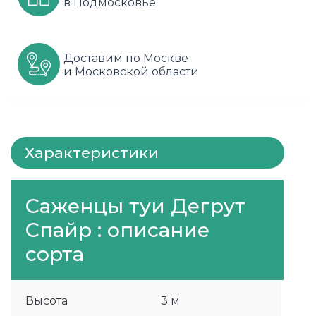
в Подмосковье
Шарафуга
Смородина
Сиреневые
Шелковица
Сортовые
Спрей
Доставим по Москве
и Московской области
Яблони
Черника
Флорибунда
Шиповник
Чайно гибридные
Шрабы
Характеристики
Штамбовые
Саженцы туи Дегрут
Спайр : описание
сорта
Высота
3 м