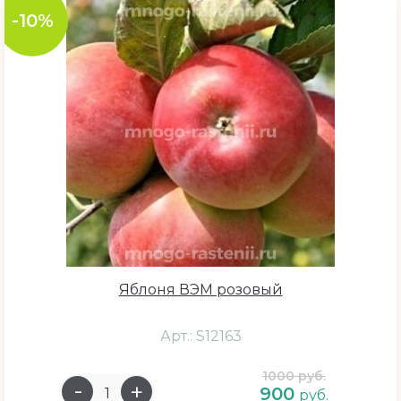
Июль - Август
-10%
Сентябрь
Июль - Сентябрь
Июнь - Август
Разновидность
Дерево
Дерево колоновидное
Яблоня ВЭМ розовый
Кустарник
Кусты
Арт.: S12163
1000 руб.
900
руб.