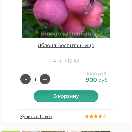
Средний
Цветение
Яблоня Воспитанница
Апрель
Арт.: S12162
Апрель - Май
Май
1000 руб.
900
руб.
Июнь
Май - Июнь
В корзину
Июль
Июнь - Июль
Купить в 1 клик
Август