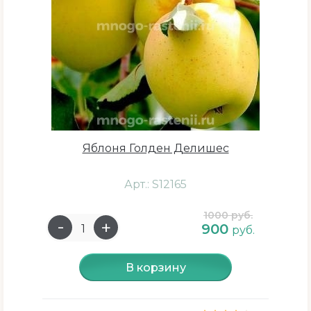
Присутствие запаха
Сильный
Средний
Яблоня Голден Делишес
Слабый
Нет
Арт.: S12165
1000 руб.
900
руб.
Плодоношение
В корзину
2 год