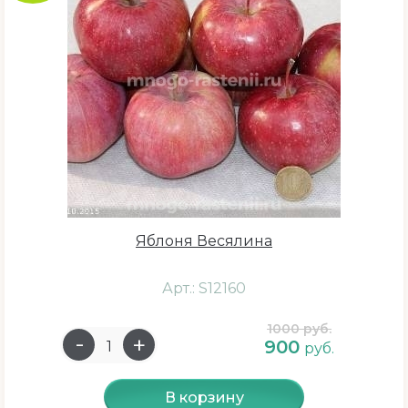
4 года
5 лет
6 лет
7 лет
8 лет
9 лет
10 лет
Яблоня Весялина
11 лет
12 лет
Арт.: S12160
1000 руб.
900
руб.
Созревание
В корзину