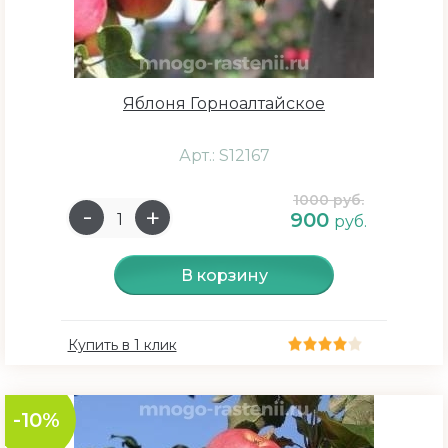
Желто-зеленый
Кремовый
светло-желтый
Яблоня Горноалтайское
темно-синий
Арт.: S12167
темно-фиолетовый
бело-зеленый
1000 руб.
900
руб.
Красная
Ярко-красный
В корзину
Сбросить
Купить в 1 клик
-10%