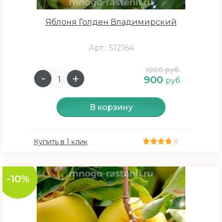
Очень большой
Яблоня Голден Владимирский
Арт.: S12164
Какой размер цветка
1000 руб.
900
руб.
до 1 см
2 см
В корзину
3 см
5 см
Купить в 1 клик
7 см
9 см
-10%
10 см
15 см
20 см