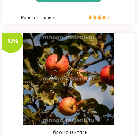
апрель
май
Купить в 1 клик
июнь (начало)
июнь (середина)
-10%
июнь (конец)
июль (начало)
июль (середина)
июль (конец)
август (начало)
август (середина)
август (конец)
сентябрь (начало)
Яблоня Витязь
сентябрь (середина)