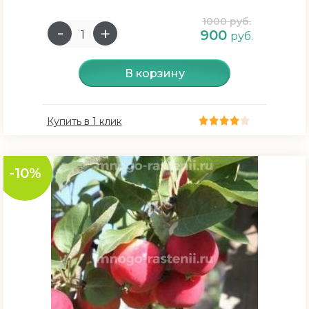
1000 руб.
Цвет растения
900
руб.
Желтый
В корзину
Красный
Белый
Купить в 1 клик
Зеленый
Оранжевый
-10%
Черный
темно-красный
Розовый
Фиолетовый
Синий
Бордовый