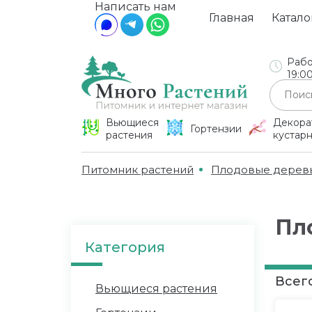
Написать нам
Главная
Катало
Рабо
19:0
Вьющиеся
Декора
Гортензии
растения
кустар
Питомник растений
Плодовые дерев
Пл
Категория
Всего
Вьющиеся растения