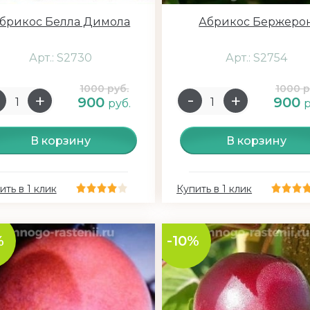
брикос Белла Димола
Абрикос Бержеро
Арт.: S2730
Арт.: S2754
1000 руб.
1000 р
900
900
руб.
р
В корзину
В корзину
ить в 1 клик
Купить в 1 клик
%
-10%