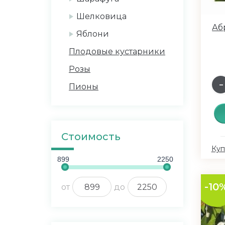
Шелковица
Аб
Яблони
Плодовые кустарники
Розы
Пионы
Стоимость
Куп
899
2250
-10
от
до