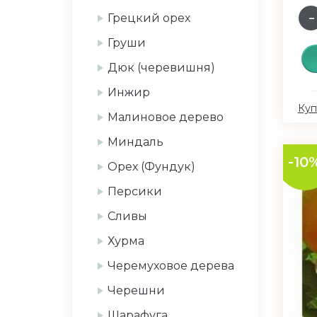
Грецкий орех
Груши
Дюк (черевишня)
Инжир
Куп
Малиновое дерево
Миндаль
-10
Орех (Фундук)
Персики
Сливы
Хурма
Черемуховое дерева
Черешни
Шарафуга