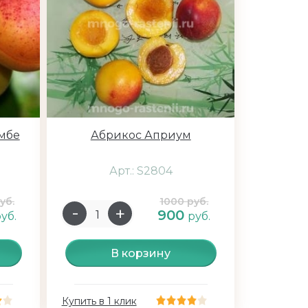
мбе
Абрикос Априум
Арт.: S2804
уб.
1000 руб.
900
уб.
руб.
В корзину
Купить в 1 клик