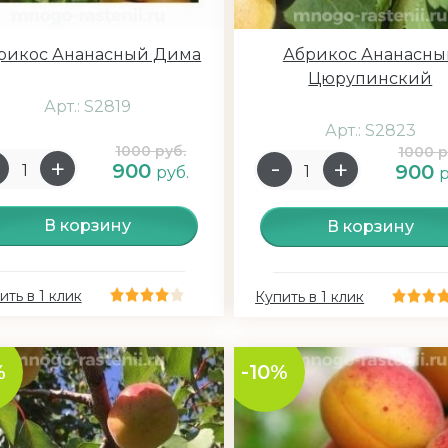
рикос Ананасный Дима
Абрикос Ананасны
Цюрупинский
Арт.: S2819
Арт.: S2823
1000 руб.
1000 р
900
900
руб.
р
В корзину
В корзину
ить в 1 клик
Купить в 1 клик
%
-10%