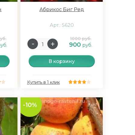
н
Абрикос Биг Ред
Арт.: S620
уб.
1000 руб.
900
уб.
руб.
В корзину
Купить в 1 клик
-10%