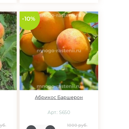
-10%
Абрикос Баршерон
Арт.: S650
уб.
1000 руб.