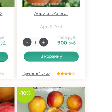
й
Абрикос Анегат
Арт.: S2753
1000 руб.
уб.
900
руб.
уб.
В корзину
Купить в 1 клик
-10%