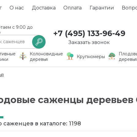
г
О нас
Доставка
Оплата
Гарантии
Вопр
таем с 9:00 до
+7 (495) 133-96-49
0
Заказать звонок
тивные
Колоновидные
Плодов
Крупномеры
ники
деревья
деревья
ья
одовые саженцы деревьев С
 саженцев в каталоге: 1198