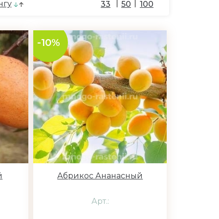
нгу
33
50
100
-10%
й
Абрикос Ананасный
Арт.: