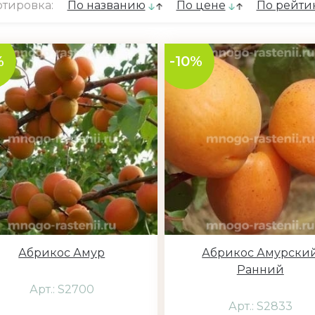
тировка:
По названию
По цене
По рейти
%
-10%
Абрикос Амур
Абрикос Амурски
Ранний
Арт.: S2700
Арт.: S2833