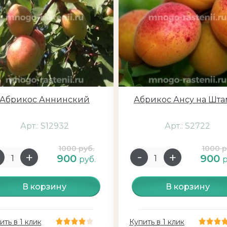
Абрикос Аннинский
Абрикос Ансу на Шта
Арт.: S12932
Арт.: S2722
1000 руб.
1000 р
900
900
руб.
р
В корзину
В корзину
ить в 1 клик
Купить в 1 клик