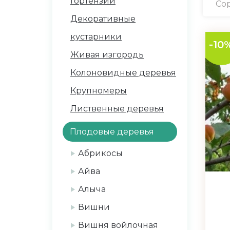
Гортензии
Сор
Декоративные
кустарники
-10
Живая изгородь
Колоновидные деревья
Крупномеры
Лиственные деревья
Плодовые деревья
Абрикосы
Айва
Алыча
Вишни
Вишня войлочная