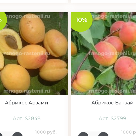
%
-10%
Абрикос Арзами
Абрикос Банзай
Арт.: S2848
Арт.: S2799
1000 руб.
1000 р