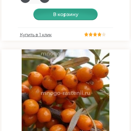
Плодоношение
В корзину
3 год
3-4 год
Купить в 1 клик
5 год
Морозоустойчивость
средняя
высокая