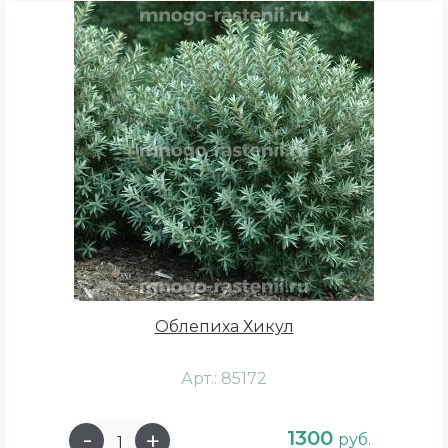
Какой размер цветка
2 см
7 см
10 см
Присутствие запаха
Облепиха Хикул
Сильный
Средний
Арт.: 85172
1300
руб.