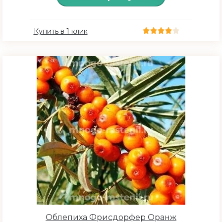
июнь (конец)
июль (конец)
Купить в 1 клик
август (начало)
август (середина)
август (конец)
сентябрь (начало)
сентябрь (середина)
Время созревания
Поздний
Ранний
Облепиха Фрисдорфер Оранж
Средний