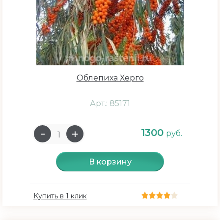
Вкус
Сладкий
Облепиха Херго
Кислый
Кисло - сладкий
Арт.: 85171
1300
руб.
Размер плодов
В корзину
Средний
Большой
Купить в 1 клик