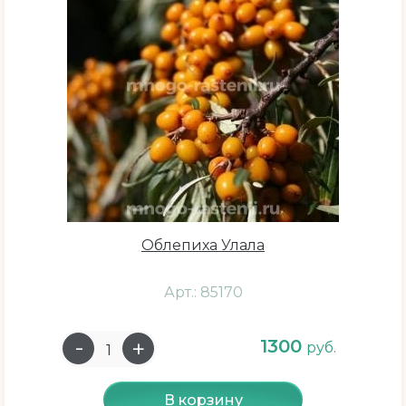
4 года
5 лет
6 лет
7 лет
8 лет
9 лет
Облепиха Улала
Созревание
Арт.: 85170
апрель
1300
май
руб.
июнь (начало)
В корзину