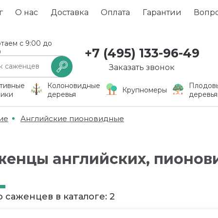
г
О нас
Доставка
Оплата
Гарантии
Вопр
таем с 9:00 до
+7 (495) 133-96-49
0
Заказать звонок
тивные
Колоновидные
Плодов
Крупномеры
ники
деревья
деревья
ие
Английские пионовидные
женцы английских, пионов
 саженцев в каталоге: 2