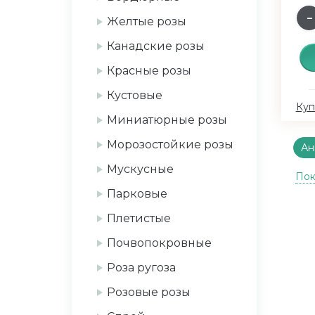
Желтые розы
Канадские розы
Красные розы
Кустовые
Куп
Миниатюрные розы
Морозостойкие розы
Ан
Мускусные
Ан
Пок
Парковые
Ан
Плетистые
Ан
Почвопокровные
Ан
Роза ругоза
Розовые розы