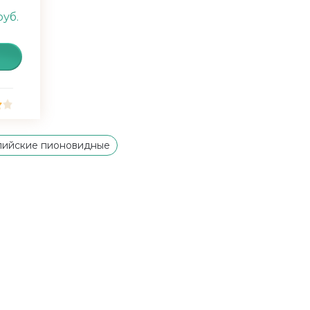
руб.
лийские пионовидные
ийские розы белые
лийские розы розовые
евой системой
ские, морозостойкие