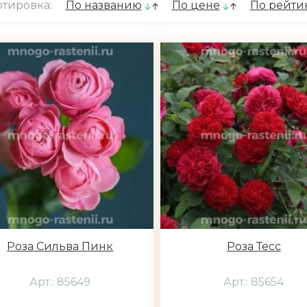
тировка:
По названию
По цене
По рейти
Роза Сильва Пинк
Роза Тесс
Арт.: 85649
Арт.: 85654