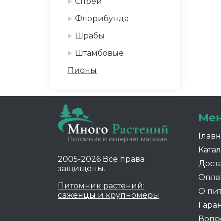
Спрей
Флорибунда
Шрабы
Штамбовые
Пионы
Ме
Глав
Катал
2005-2026 Все права
Дост
защищены.
Опла
Питомник растений:
О пи
саженцы и крупномеры
Гара
Вопр