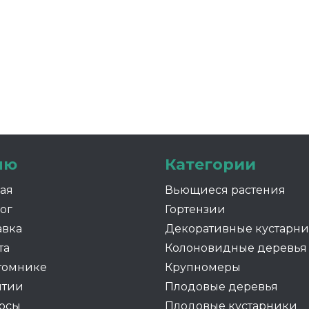
ню
Категории
ная
Вьющиеся растения
ог
Гортензии
авка
Декоративные кустарн
та
Колоновидные деревья
томнике
Крупномеры
нтии
Плодовые деревья
осы
Плодовые кустарники