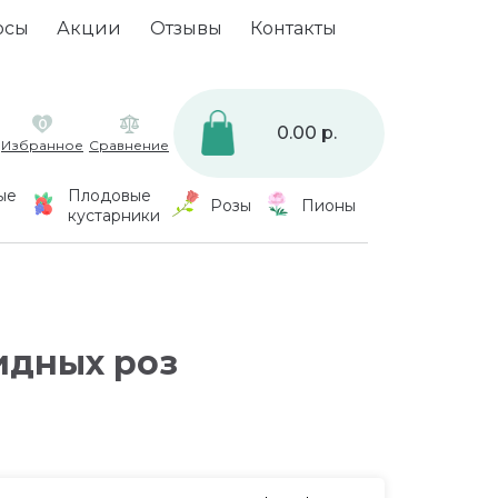
осы
Акции
Отзывы
Контакты
0
0.00 р.
Избранное
Сравнение
ые
Плодовые
Розы
Пионы
кустарники
идных роз