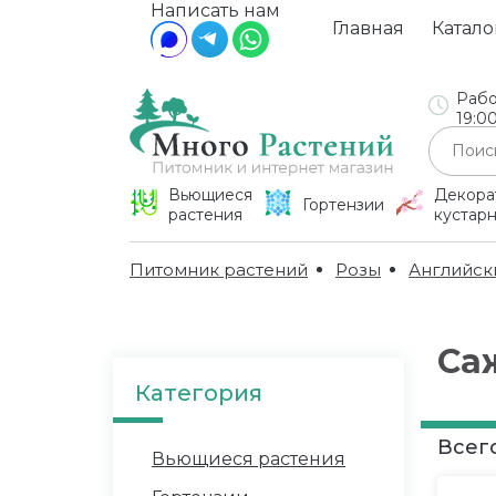
Написать нам
Главная
Катало
Рабо
19:0
Вьющиеся
Декора
Гортензии
растения
кустар
Питомник растений
Розы
Английск
Са
Категория
Всего
Вьющиеся растения