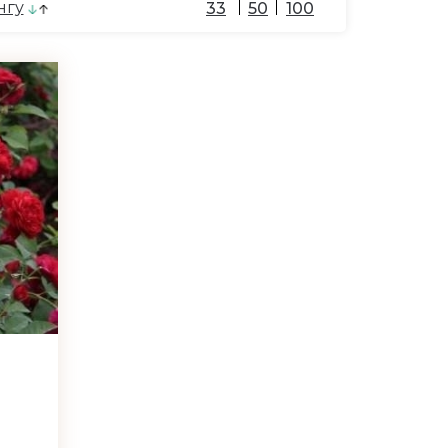
нгу
33
50
100