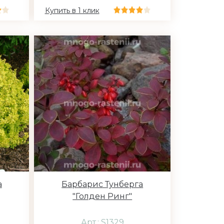
Купить в 1 клик
а
Барбарис Тунберга
"Голден Ринг"
Арт.: S1329