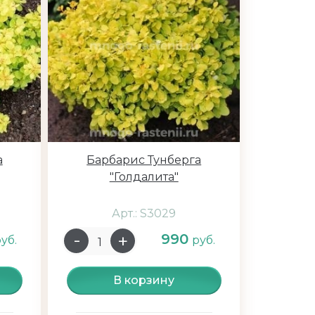
а
Барбарис Тунберга
"Голдалита"
Арт.: S3029
990
уб.
руб.
В корзину