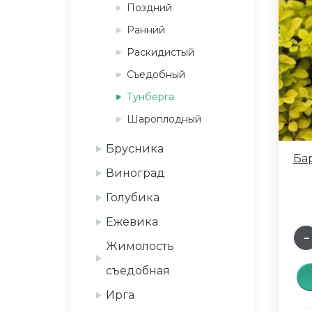
Поздний
Ранний
Раскидистый
Съедобный
Тунберга
Шароплодный
Брусника
Ба
Виноград
Голубика
Ежевика
Жимолость
съедобная
Ирга