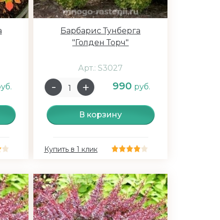
а
Барбарис Тунберга
"Голден Торч"
Арт.: S3027
990
уб.
руб.
В корзину
Купить в 1 клик