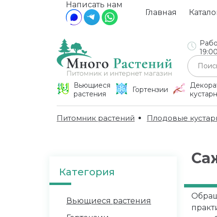
Написать нам
Главная
Катало
Рабо
19:0
Вьющиеся
Декора
Гортензии
растения
кустар
Питомник растений
Плодовые кустар
Са
Категория
Обращ
Вьющиеся растения
практ