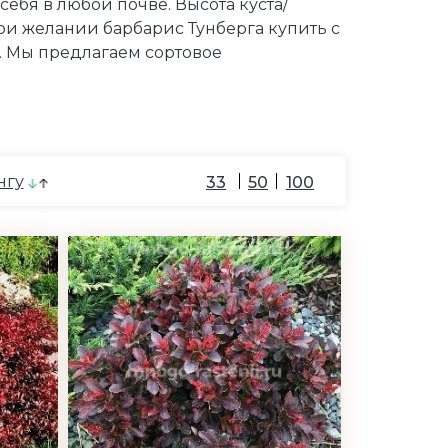
себя в любой почве. Высота куста/
ри желании барбарис Тунберга купить с
. Мы предлагаем сортовое
нгу
33
50
100