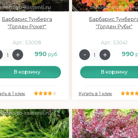
Барбарис Тунберга
Барбарис Тунберг
"Голден Рокет"
"Голден Руби"
Арт.: S3008
Арт.: S3041
990
990
руб.
р
В корзину
В корзину
ить в 1 клик
Купить в 1 клик