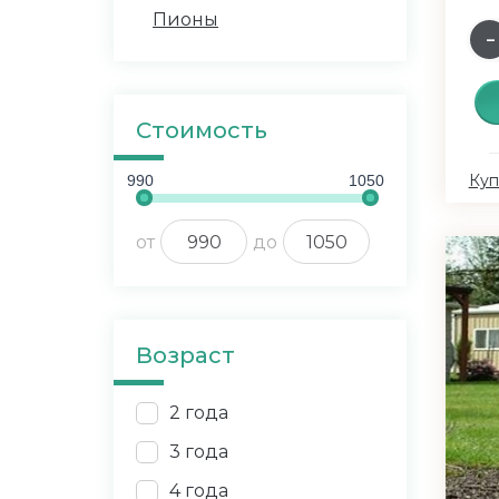
Пионы
Стоимость
Куп
990
1050
от
до
Возраст
2 года
3 года
4 года