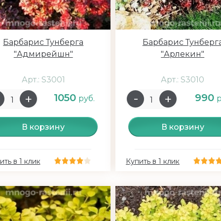
Барбарис Тунберга
Барбарис Тунберг
"Адмирейшн"
"Арлекин"
Арт.: S3001
Арт.: S3010
1050
990
руб.
р
В корзину
В корзину
ить в 1 клик
Купить в 1 клик