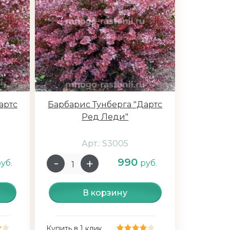
артс
Барбарис Тунберга "Дартс
Ред Леди"
Арт.: S3005
990
уб.
руб.
В корзину
Купить в 1 клик