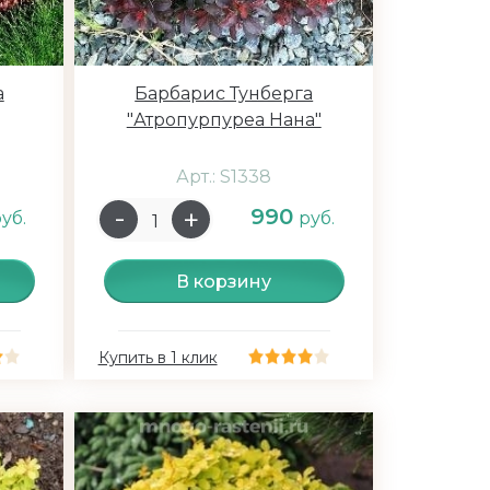
а
Барбарис Тунберга
"Атропурпуреа Нана"
Арт.: S1338
990
уб.
руб.
В корзину
Купить в 1 клик