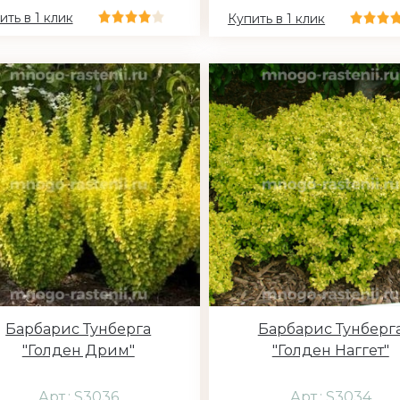
ить в 1 клик
Купить в 1 клик
Барбарис Тунберга
Барбарис Тунберг
"Голден Дрим"
"Голден Наггет"
Арт.: S3036
Арт.: S3034