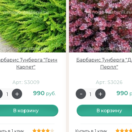
рбарис Тунберга "Грин
Барбарис Тунберга "Д
Карпет"
Перпл"
Арт.: S3009
Арт.: S3026
990
990
руб.
р
В корзину
В корзину
ить в 1 клик
Купить в 1 клик