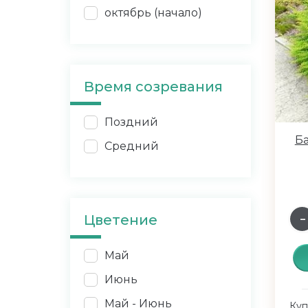
октябрь (начало)
Время созревания
Поздний
Ба
Средний
Цветение
Май
Июнь
Май - Июнь
Куп