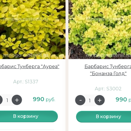
рбарис Тунберга "Ауреа"
Барбарис Тунберг
"Бонанза Голд"
Арт.: S1337
Арт.: S3002
990
990
руб.
р
В корзину
В корзину