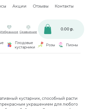
осы
Акции
Отзывы
Контакты
0
0.00 р.
Избранное
Сравнение
ые
Плодовые
Розы
Пионы
кустарники
тивный кустарник, способный расти
т прекрасным украшением для любого