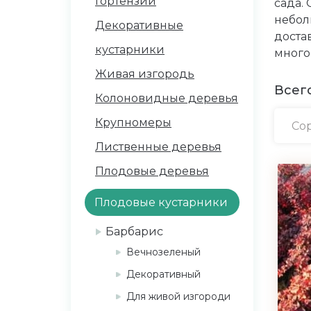
Гортензии
сада. 
небол
Декоративные
доста
кустарники
много
Живая изгородь
Всего
Колоновидные деревья
Крупномеры
Сор
Лиственные деревья
Плодовые деревья
Плодовые кустарники
Барбарис
Вечнозеленый
Декоративный
Для живой изгороди