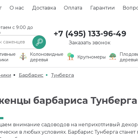
г
О нас
Доставка
Оплата
Гарантии
Вопр
таем с 9:00 до
+7 (495) 133-96-49
0
Заказать звонок
тивные
Колоновидные
Плодов
Крупномеры
ники
деревья
деревья
ники
Барбарис
Тунберга
женцы барбариса Тунберга
аем внимание садоводов на неприхотливый декора
ически в любых условиях. Барбарис Тунберга стане