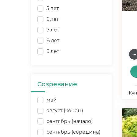
5 лет
6 лет
7 лет
8 лет
9 лет
Созревание
Куп
май
август (конец)
сентябрь (начало)
сентябрь (середина)