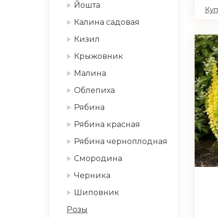
Йошта
Куп
Калина садовая
Кизил
Крыжовник
Малина
Облепиха
Рябина
Рябина красная
Рябина черноплодная
Смородина
Черника
Шиповник
Розы