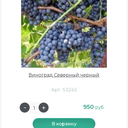
Ирга
Йошта
Калина садовая
Кизил
Крыжовник
Малина
Облепиха
Рябина
Виноград Северный черный
Рябина красная
Арт.: S3243
Рябина черноплодная
Смородина
950
руб.
Черника
Шиповник
В корзину